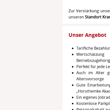
Zur Verstärkung unse
unseren
Standort Kra
Unser Angebot
Tarifliche Bezahl
Wertschätzung 
Betriebszugehörigk
Perfekt für jede L
Auch im Alter g
Altersvorsorge
Gute Einarbeitun
„Horsthemke Aka
Ein eigenes Jobra
Kostenlose Parkplä
Personalrabatt au