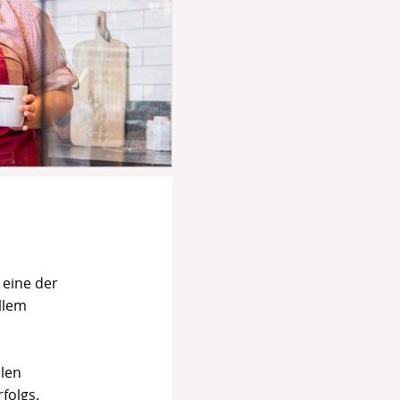
 eine der
llem
len
folgs.