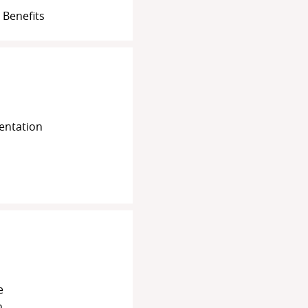
 Benefits
entation
e
n